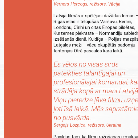
Verners Hercogs, režisors, Vācija
Latvija filmās ir spēlējusi dažādas lomas 
Rīgas ielas ir tēlojušas Varšavu, Berlīni,
Londonu, Cīrihi un citas Eiropas pilsētas,
Kurzemes piekraste – Normandiju sabied
izsēšanās dienā, Kuldīga – Polijas mazpils
Latgales meži – vācu okupētās padomju
teritorijas Otrā pasaules kara laikā.
Es vēlos no visas sirds
pateikties talantīgajai un
profesionālajai komandai, ka
strādāja kopā ar mani Latvijā
Viņu pieredze ļāva filmu uzņ
ļoti īsā laikā. Mēs sapratāmi
no pusvārda.
Sergejs Lozņica, režisors, Ukraina
Papildus tam, ka filmu ražošanas izmaks