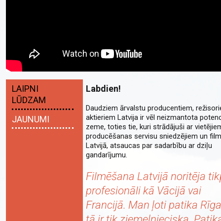
Labdien!
LAIPNI
LŪDZAM
Daudziem ārvalstu producentiem, režisor
aktieriem Latvija ir vēl neizmantota potenc
JAUNUMI
zeme, toties tie, kuri strādājuši ar vietējie
producēšanas servisu sniedzējiem un film
Latvijā, atsaucas par sadarbību ar dziļu
gandarījumu.
Filmēšana Latvijā noritēja ti
profesionāli kā Vācijā vai
Francijā. Man ļoti patika Rīg
tā ir tik ziemeļnieciska. Patik