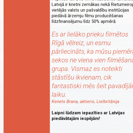
Latvijā ir krietni zemākas nekā Rietumeiro
vietējās valsts un pašvaldību institūcijas
piedāvā ārzemju filmu producēšanas
līdzfinansējumu līdz 50% apmērā.
Es ar lielāko prieku filmētos
Rīgā vēlreiz, un esmu
pārliecināts, ka mūsu piemē
sekos ne viena vien filmēšan
grupa. Vismaz es noteikti
stāstīšu ikvienam, cik
fantastiski mēs šeit pavadīj
laiku.
Kenets Brana, aktieris, Lielbritānija
Laipni lūdzam iepazīties ar Latvijas
piedāvātajām iespējām!