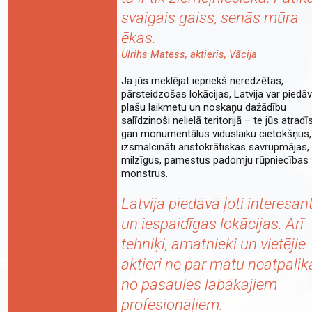
svaigais gaiss, senās mūra
ēkas.
Ulrihs Matess, aktieris, Vācija
Ja jūs meklējat iepriekš neredzētas,
pārsteidzošas lokācijas, Latvija var piedā
plašu laikmetu un noskaņu dažādību
salīdzinoši nelielā teritorijā – te jūs atradī
gan monumentālus viduslaiku cietokšņus,
izsmalcināti aristokrātiskas savrupmājas,
milzīgus, pamestus padomju rūpniecības
monstrus.
Latvija piedāvā ļoti interesan
un iespaidīgas lokācijas. Arī
tehniķi, amatnieki un vietējie
aktieri ne par matu neatpalik
no pasaules labākajiem
profesionāļiem.