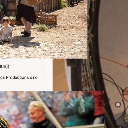
RUS))
ds Productions s.r.o.