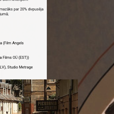
v mazāks par 20% divpusēja
jumā;
ma (Film Angels
ta Films OÜ (EST))
(LV), Studio Metrage