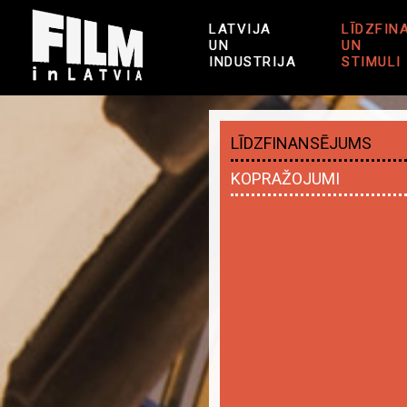
LATVIJA
LĪDZFIN
UN
UN
INDUSTRIJA
STIMULI
LĪDZFINANSĒJUMS
KOPRAŽOJUMI