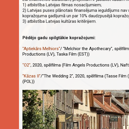
1) atbilstība Latvijas filmas nosacījumiem;
2) Latvijas puses plānotais finansējuma ieguldījums na
kopražojuma gadījumā un par 10% daudzpusējā kopražo
3) atbilstība Latvijas kultūras kritērijiem.
Pēdējo gadu spilgtākie kopražojumi:
"Aptiekārs Melhiors"
/ "Melchior the Apothecary", spēlfil
Productions (LV), Taska Film (EST))
"O2"
, 2020, spēlfilma (Film Angels Productions (LV), Naf
"Kāzas II"
/"The Wedding 2"
, 2020, spēlfilma (Tasse Film 
(POL))