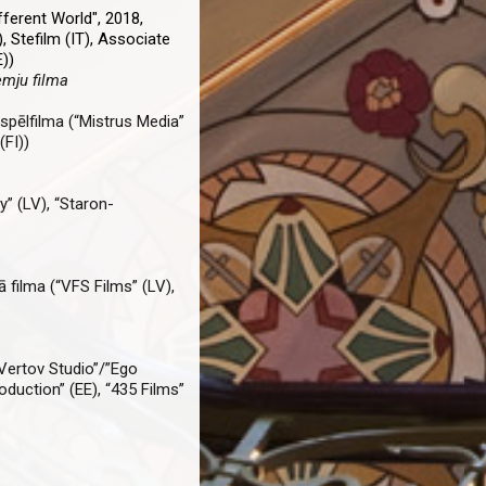
ferent World", 2018,
 Stefilm (IT), Associate
E))
mju filma
 spēlfilma (“Mistrus Media”
(FI))
y” (LV), “Staron-
 filma (“VFS Films” (LV),
“Vertov Studio”/”Ego
oduction” (EE), “435 Films”