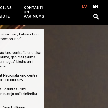
LV
EN
CIJAS
KONTAKTI
UN
AISTE
PAR MUMS
ma avotiem, Latvijas kino
rocesos ir arī
 kino centrs īsteno tikai
airākuma, gan mazākuma
urimages” biedrs un ir
anai.
t Nacionālā kino centra
ir 300 000 eiro.
s, Igaunijas) filmu
industriju salīdzināmību
 šiem kritērijiem: