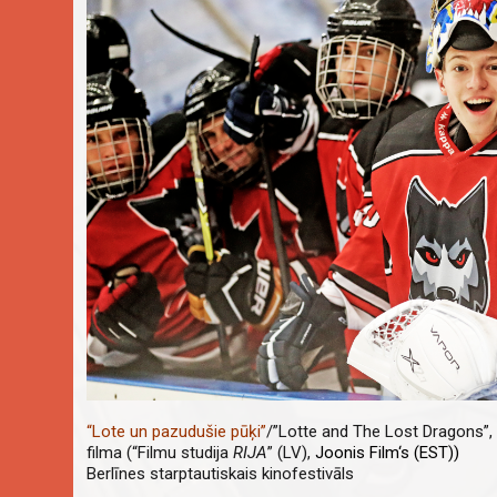
“Lote un pazudušie pūķi”
/”Lotte and The Lost Dragons”, 
filma (“Filmu studija
RIJA
” (LV),
Joonis Film
‘s (EST))
Berlīnes starptautiskais kinofestivāls