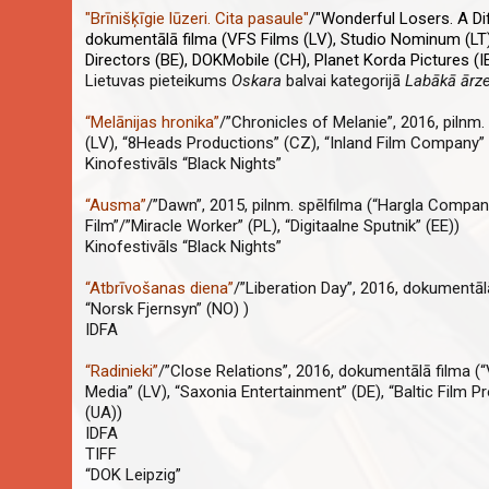
"Brīnišķīgie lūzeri. Cita pasaule"
/"Wonderful Losers. A Dif
dokumentālā filma (VFS Films (LV), Studio Nominum (LT),
Directors (BE), DOKMobile (CH), Planet Korda Pictures (I
Lietuvas pieteikums
Oskara
balvai kategorijā
Labākā ārze
“
Melānijas hronika
”
/”Chronicles of Melanie”, 2016, pilnm.
(LV), “8Heads Productions” (CZ), “Inland Film Company” 
Kinofestivāls “Black Nights”
“
Ausma
”
/”Dawn”, 2015, pilnm. spēlfilma (“Hargla Compan
Film”/”Miracle Worker” (PL), “Digitaalne Sputnik” (EE))
Kinofestivāls “Black Nights”
“
Atbrīvošanas diena
”
/”Liberation Day”, 2016, dokumentālā
“Norsk Fjernsyn” (NO) )
IDFA
“
Radinieki
”
/”Close Relations”, 2016, dokumentālā filma (
Media” (LV), “Saxonia Entertainment” (DE), “Baltic Film Pr
(UA))
IDFA
TIFF
“DOK Leipzig”