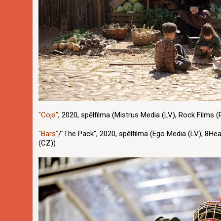
"Cojs"
, 2020, spēlfilma (Mistrus Media (LV), Rock Films (
"Bars"
/"The Pack"
, 2020, spēlfilma (Ego Media (LV), 8Hea
(CZ))