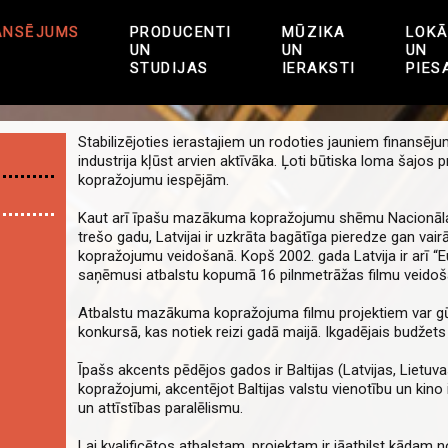
ANSĒJUMS
PRODUCENTI
MŪZIKA
LOKĀ
UN
UN
UN
STUDIJAS
IERAKSTI
PIES
Stabilizējoties ierastajiem un rodoties jauniem finansēju
industrija kļūst arvien aktīvāka. Ļoti būtiska loma šajos p
kopražojumu iespējām.
Kaut arī īpašu mazākuma kopražojumu shēmu Nacionālais
trešo gadu, Latvijai ir uzkrāta bagātīga pieredze gan v
kopražojumu veidošanā. Kopš 2002. gada Latvija ir arī “E
saņēmusi atbalstu kopumā 16 pilnmetrāžas filmu veidoš
Atbalstu mazākuma kopražojuma filmu projektiem var gū
konkursā, kas notiek reizi gadā maijā. Ikgadējais budžets 
Īpašs akcents pēdējos gados ir Baltijas (Latvijas, Lietuva
kopražojumi, akcentējot Baltijas valstu vienotību un kino 
un attīstības paralēlismu.
Lai kvalificētos atbalstam, projektam ir jāatbilst kādam no