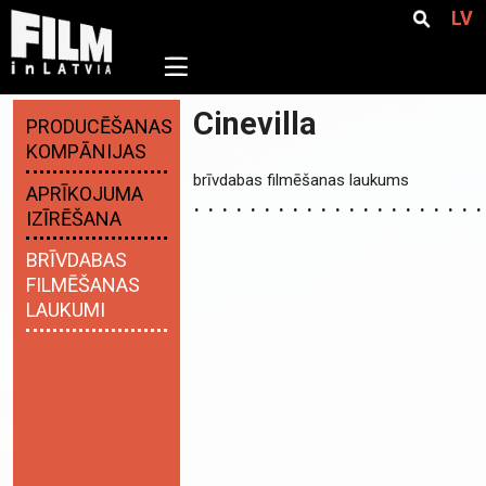
LV
☰
Cinevilla
PRODUCĒŠANAS
KOMPĀNIJAS
brīvdabas filmēšanas laukums
APRĪKOJUMA
IZĪRĒŠANA
BRĪVDABAS
FILMĒŠANAS
LAUKUMI